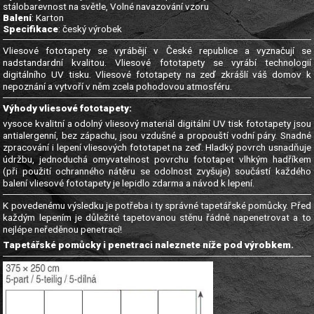
stálobarevnost na světle, Volné navazování vzoru
Balení
: Karton
Specifikace
: český výrobek
Vliesové fototapety se vyrábějí v České republice a vyznačují se
nadstandardní kvalitou. Vliesové fototapety se vyrábí technologií
digitálního UV tisku. Vliesové fototapety na zeď zkrášlí váš domov k
nepoznání a vytvoří v něm zcela pohodovou atmosféru.
Výhody vliesové fototapety:
vysoce kvalitní a odolný vliesový materiál digitální UV tisk fototapety jsou
antialergenní, bez zápachu, jsou vzdušné a propouští vodní páry. Snadné
zpracování i lepení vliesových fototapet na zeď. Hladký povrch usnadňuje
údržbu, jednoduchá omyvatelnost povrchu fototapet vlhkým hadříkem
(při použití ochranného nátěru se odolnost zvyšuje) součástí každého
balení vliesové fototapety je lepidlo zdarma a návod k lepení.
K povedenému výsledku je potřeba i ty správné tapetářské pomůcky. Před
každým lepením je důležité tapetovanou stěnu řádně napenetrovat a to
nejlépe neředěnou penetrací!
Tapetářské pomůcky i penetraci naleznete níže pod výrobkem.