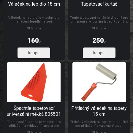
Váleček na lepidlo 18 cm
Tapetovací kartáč
Váleček na lepidlo je vhodný pro
Tento tapetovací kartáč je vhodný pro
nanášení lepidla na zeď.
přitlačení a vyrovnání tapet. Rozměry:
300 x 26 mm Materiál: dřevo, štětiny
Skladem
Skladem
160
250
,-
,-
132,23
206,61
Špachtle tapetovací
Přítlačný váleček na tapety
univerzální měkká 805501
15 cm
Tapetovací špachtle je vhodná pro
Přítlačný váleček na tapety se používá
přitlačení a vyhlazení tapet a pro
pro přitlačení a vyrovnání tapet.
natahování a vyhlazování
Rozměry: Ø 4,5 x 15 cm Materiál:
Skladem
Skladem