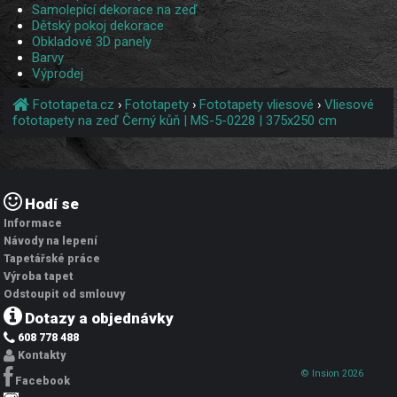
Samolepící dekorace na zeď
Dětský pokoj dekorace
Obkladové 3D panely
Barvy
Výprodej
Fototapeta.cz
›
Fototapety
›
Fototapety vliesové
›
Vliesové
fototapety na zeď Černý kůň | MS-5-0228 | 375x250 cm
Hodí se
Informace
Návody na lepení
Tapetářské práce
Výroba tapet
Odstoupit od smlouvy
Dotazy a objednávky
608 778 488
Kontakty
© Insion 2026
Facebook