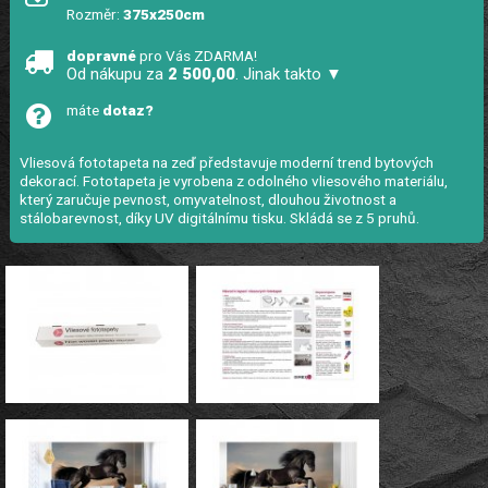
Rozměr:
375x250cm
dopravné
pro Vás ZDARMA!
Od nákupu za
2 500,00
. Jinak takto ▼
máte
dotaz?
Vliesová fototapeta na zeď představuje moderní trend bytových
dekorací. Fototapeta je vyrobena z odolného vliesového materiálu,
který zaručuje pevnost, omyvatelnost, dlouhou životnost a
stálobarevnost, díky UV digitálnímu tisku. Skládá se z 5 pruhů.