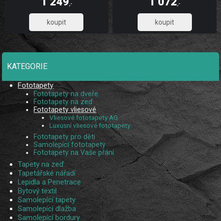
1 249
1 072
díky UV digitálnímu tisku. Skládá se z
díky UV digitálnímu tisku. Skládá se
,-
,-
5 pruhů.
ze 3 pruhů.
1 032,23
885,95
KATEGORIE
Fototapety
Fototapety na dveře
Fototapety na zeď
Fototapety vliesové
Vliesové fototapety AG
Luxusní vliesové fototapety
Fototapety pro děti
Samolepící fototapety
Fototapety na Vaše přání
Tapety na zeď
Tapetářské nářadí
Lepidla a Penetrace
Bytový textil
Samolepící tapety
Samolepící dlažba
Samolepící bordury