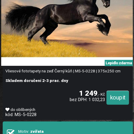
Lepidlo zdarma
Vliesové fototapety na zeď Černý kůň | MS-5-0228 | 375x250 cm
Skladem doručení 2-3 prac. dny
1 249
,- Kč
bez DPH: 1 032,23
do oblíbených
kód: MS-5-0228
Motiv:
zvířata