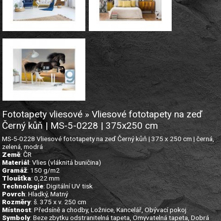
Fototapety vliesové » Vliesové fototapety na zeď
Černý kůň | MS-5-0228 | 375x250 cm
MS-5-0228 Vliesové fototapety na zeď Černý kůň | 375 x 250 cm | černá,
zelená, modrá
Země
: ČR
Materiál
: Vlies (vláknitá buničina)
Gramáž
: 150 g/m2
Tloušťka
: 0,22 mm
Technologie
: Digitální UV tisk
Povrch
: Hladký, Matný
Rozměry
: š. 375 x v. 250 cm
Místnost
: Předsíně a chodby, Ložnice, Kancelář, Obývací pokoj
Symboly
: Beze zbytku odstranitelná tapeta, Omyvatelná tapeta, Dobrá