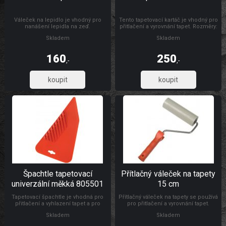
Váleček na lepidlo je vhodný pro
Tento tapetovací kartáč je vhodný pro
nanášení lepidla na zeď.
přitlačení a vyrovnání tapet. Rozměry:
300 x 26 mm Materiál: dřevo, štětiny
Skladem
Skladem
160
250
,-
,-
132,23
206,61
Špachtle tapetovací
Přítlačný váleček na tapety
univerzální měkká 805501
15 cm
Tapetovací špachtle je vhodná pro
Přítlačný váleček na tapety se používá
přitlačení a vyhlazení tapet a pro
pro přitlačení a vyrovnání tapet.
natahování a vyhlazování
Rozměry: Ø 4,5 x 15 cm Materiál:
Skladem
Skladem
samolepicích folií, s drážkou pro
váleček je vyroben z PUR pěny,
odříznutí tapet ve výšce soklu.
umělohmotný držák + pozinkovaný