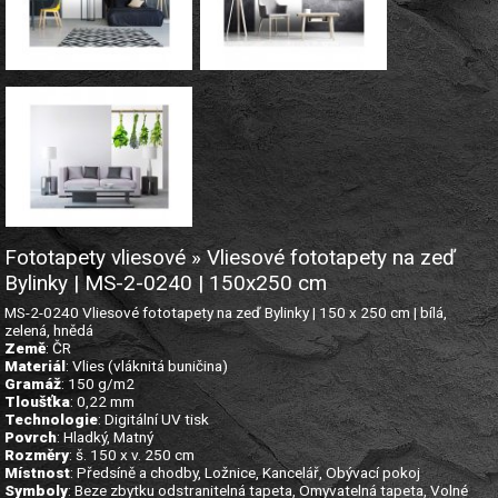
Fototapety vliesové » Vliesové fototapety na zeď
Bylinky | MS-2-0240 | 150x250 cm
MS-2-0240 Vliesové fototapety na zeď Bylinky | 150 x 250 cm | bílá,
zelená, hnědá
Země
: ČR
Materiál
: Vlies (vláknitá buničina)
Gramáž
: 150 g/m2
Tloušťka
: 0,22 mm
Technologie
: Digitální UV tisk
Povrch
: Hladký, Matný
Rozměry
: š. 150 x v. 250 cm
Místnost
: Předsíně a chodby, Ložnice, Kancelář, Obývací pokoj
Symboly
: Beze zbytku odstranitelná tapeta, Omyvatelná tapeta, Volné