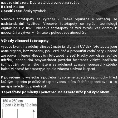
navazování vzoru, Dobrá stálobarevnost na světle
Balení
: Karton
Specifikace
: český výrobek
Vliesové fototapety se vyrábějí v České republice a vyznačují se
nadstandardní kvalitou. Vliesové fototapety se vyrábí technologií
digitálního UV tisku. Vliesové fototapety na zeď zkrášlí váš domov k
nepoznání a vytvoří v něm zcela pohodovou atmosféru.
Výhody vliesové fototapety:
vysoce kvalitní a odolný vliesový materiál digitální UV tisk fototapety jsou
antialergenní, bez zápachu, jsou vzdušné a propouští vodní páry. Snadné
zpracování i lepení vliesových fototapet na zeď. Hladký povrch usnadňuje
údržbu, jednoduchá omyvatelnost povrchu fototapet vlhkým hadříkem
(při použití ochranného nátěru se odolnost zvyšuje) součástí každého
balení vliesové fototapety je lepidlo zdarma a návod k lepení.
K povedenému výsledku je potřeba i ty správné tapetářské pomůcky. Před
každým lepením je důležité tapetovanou stěnu řádně napenetrovat a to
nejlépe neředěnou penetrací!
Tapetářské pomůcky i penetraci naleznete níže pod výrobkem.