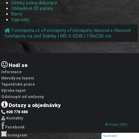
Dětský pokoj dekorace
Obkladové 3D panely
Barvy
Výprodej
Fototapeta.cz
›
Fototapety
›
Fototapety vliesové
›
Vliesové
fototapety na zeď Bylinky | MS-2-0240 | 150x250 cm
Hodí se
Informace
Návody na lepení
Tapetářské práce
Výroba tapet
Odstoupit od smlouvy
Dotazy a objednávky
608 778 488
Kontakty
© Insion 2026
Facebook
Instagram
Navštívené: