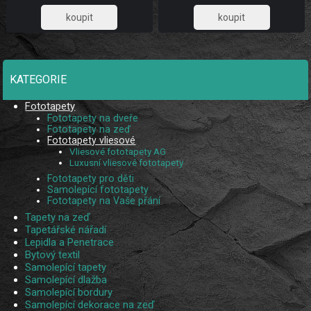
1 032,23
885,95
KATEGORIE
Fototapety
Fototapety na dveře
Fototapety na zeď
Fototapety vliesové
Vliesové fototapety AG
Luxusní vliesové fototapety
Fototapety pro děti
Samolepící fototapety
Fototapety na Vaše přání
Tapety na zeď
Tapetářské nářadí
Lepidla a Penetrace
Bytový textil
Samolepící tapety
Samolepící dlažba
Samolepící bordury
Samolepící dekorace na zeď