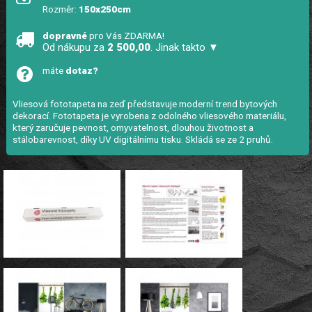
Rozměr:
150x250cm
dopravné
pro Vás ZDARMA!
Od nákupu za
2 500,00
. Jinak takto ▼
máte
dotaz?
Vliesová fototapeta na zeď představuje moderní trend bytových
dekorací. Fototapeta je vyrobena z odolného vliesového materiálu,
který zaručuje pevnost, omyvatelnost, dlouhou životnost a
stálobarevnost, díky UV digitálnímu tisku. Skládá se ze 2 pruhů.