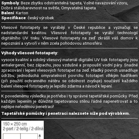
Symboly
: Beze zbytku odstranitelná tapeta, Volné navazování vzoru,
Dobrá stálobarevnost na světle, Omyvatelná tapeta
Balení
: Karton
Specifikace
: český výrobek
Vliesové fototapety se vyrábějí v České republice a vyznačují se
nadstandardní kvalitou. Vliesové fototapety se vyrábí technologií
digitálního UV tisku. Vliesové fototapety na zeď zkrášlí váš domov k
nepoznání a vytvoří v něm zcela pohodovou atmosféru.
Výhody vliesové fototapety:
vysoce kvalitní a odolný vliesový materiál digitální UV tisk fototapety jsou
antialergenní, bez zápachu, jsou vzdušné a propouští vodní páry. Snadné
zpracování i lepení vliesových fototapet na zeď. Hladký povrch usnadňuje
údržbu, jednoduchá omyvatelnost povrchu fototapet vlhkým hadříkem
(při použití ochranného nátěru se odolnost zvyšuje) součástí každého
balení vliesové fototapety je lepidlo zdarma a návod k lepení.
K povedenému výsledku je potřeba i ty správné tapetářské pomůcky. Před
každým lepením je důležité tapetovanou stěnu řádně napenetrovat a to
nejlépe neředěnou penetrací!
Tapetářské pomůcky i penetraci naleznete níže pod výrobkem.