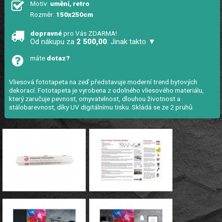
Motiv:
umění, retro
Rozměr:
150x250cm
dopravné
pro Vás ZDARMA!
Od nákupu za
2 500,00
. Jinak takto ▼
máte
dotaz?
Vliesová fototapeta na zeď představuje moderní trend bytových
dekorací. Fototapeta je vyrobena z odolného vliesového materiálu,
který zaručuje pevnost, omyvatelnost, dlouhou životnost a
stálobarevnost, díky UV digitálnímu tisku. Skládá se ze 2 pruhů.