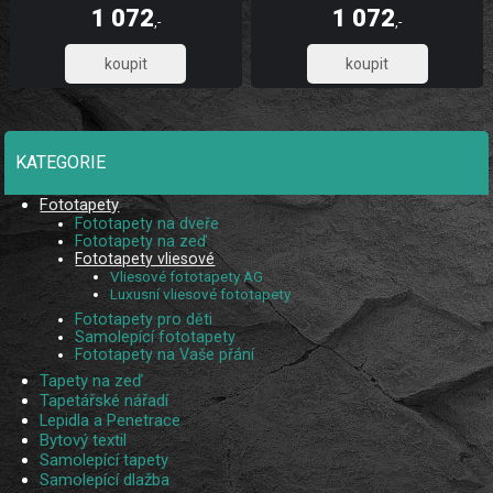
dlouhou životnost a stálobarevnost,
dlouhou životnost a stálobarevnost,
1 072
1 072
díky UV digitálnímu tisku. Skládá se
díky UV digitálnímu tisku. Skládá se
,-
,-
ze 3 pruhů.
ze 3 pruhů.
885,95
885,95
KATEGORIE
Fototapety
Fototapety na dveře
Fototapety na zeď
Fototapety vliesové
Vliesové fototapety AG
Luxusní vliesové fototapety
Fototapety pro děti
Samolepící fototapety
Fototapety na Vaše přání
Tapety na zeď
Tapetářské nářadí
Lepidla a Penetrace
Bytový textil
Samolepící tapety
Samolepící dlažba