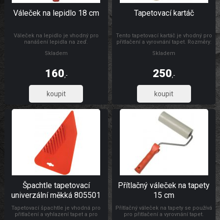
Váleček na lepidlo 18 cm
Tapetovací kartáč
Váleček na lepidlo je vhodný pro
Tento tapetovací kartáč je vhodný pro
nanášení lepidla na zeď.
přitlačení a vyrovnání tapet. Rozměry:
300 x 26 mm Materiál: dřevo, štětiny
Skladem
Skladem
160
250
,-
,-
132,23
206,61
Špachtle tapetovací
Přítlačný váleček na tapety
univerzální měkká 805501
15 cm
Tapetovací špachtle je vhodná pro
Přítlačný váleček na tapety se používá
přitlačení a vyhlazení tapet a pro
pro přitlačení a vyrovnání tapet.