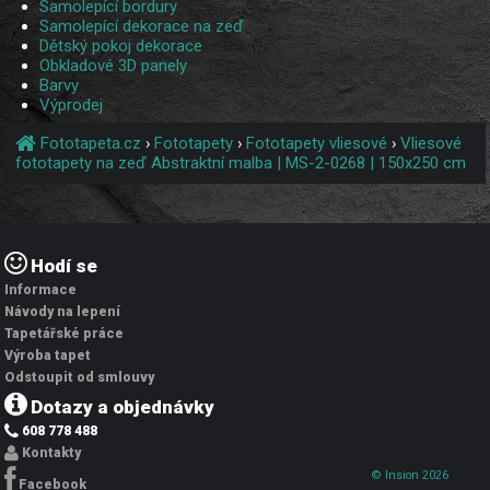
Samolepící bordury
Samolepící dekorace na zeď
Dětský pokoj dekorace
Obkladové 3D panely
Barvy
Výprodej
Fototapeta.cz
›
Fototapety
›
Fototapety vliesové
›
Vliesové
fototapety na zeď Abstraktní malba | MS-2-0268 | 150x250 cm
Hodí se
Informace
Návody na lepení
Tapetářské práce
Výroba tapet
Odstoupit od smlouvy
Dotazy a objednávky
608 778 488
Kontakty
© Insion 2026
Facebook