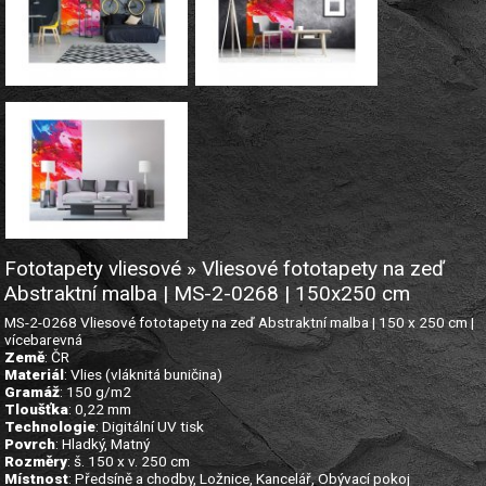
Fototapety vliesové » Vliesové fototapety na zeď
Abstraktní malba | MS-2-0268 | 150x250 cm
MS-2-0268 Vliesové fototapety na zeď Abstraktní malba | 150 x 250 cm |
vícebarevná
Země
: ČR
Materiál
: Vlies (vláknitá buničina)
Gramáž
: 150 g/m2
Tloušťka
: 0,22 mm
Technologie
: Digitální UV tisk
Povrch
: Hladký, Matný
Rozměry
: š. 150 x v. 250 cm
Místnost
: Předsíně a chodby, Ložnice, Kancelář, Obývací pokoj