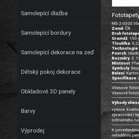
Samolepící dlažba
Fototapet
MS-2-0300 Vlie
Země
: ČR
Samolepící bordury
Druh fototap
Gramáž
: 150
Tloušťka
: 0,
Technologie
Samolepící dekorace na zeď
Povrch
: Hladk
Rozměry
: š. 
Místnost
: Př
Symboly
: Bez
Dětský pokoj dekorace
Balení
: Karton
Specifikace
:
Vliesové fotot
Obkladové 3D panely
Vliesové fotot
Výhody vlies
vysoce kvalitn
Barvy
zpracování i l
ochranného nát
K povedenému 
Výprodej
neředěnou pene