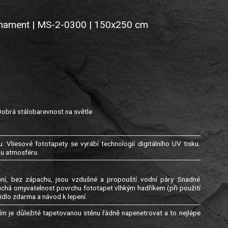
ornament | MS-2-0300 | 150x250 cm
Dobrá stálobarevnost na světle
. Vliesové fototapety se vyrábí technologií digitálního UV tisku.
ou atmosféru.
genní, bez zápachu, jsou vzdušné a propouští vodní páry. Snadné
uchá omyvatelnost povrchu fototapet vlhkým hadříkem (při použití
idlo zdarma a návod k lepení.
m je důležité tapetovanou stěnu řádně napenetrovat a to nejlépe