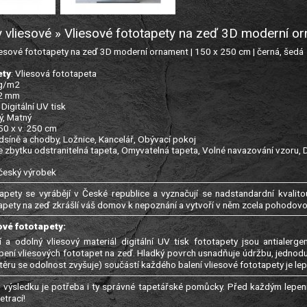
y vliesové » Vliesové fototapety na zeď 3D moderní 
sové fototapety na zeď 3D moderní ornament | 150 x 250 cm | černá, šedá
ety
: Vliesová fototapeta
 g/m2
22 mm
: Digitální UV tisk
ý, Matný
150 x v. 250 cm
edsíně a chodby, Ložnice, Kancelář, Obývací pokoj
e zbytku odstranitelná tapeta, Omyvatelná tapeta, Volné navazování vzoru, 
 český výrobek
apety se vyrábějí v České republice a vyznačují se nadstandardní kvalitou
apety na zeď zkrášlí váš domov k nepoznání a vytvoří v něm zcela pohodov
ové fototapety:
í a odolný vliesový materiál digitální UV tisk fototapety jsou antialer
epení vliesových fototapet na zeď. Hladký povrch usnadňuje údržbu, jednod
ěru se odolnost zvyšuje) součástí každého balení vliesové fototapety je lep
výsledku je potřeba i ty správné tapetářské pomůcky. Před každým lepení
trací!