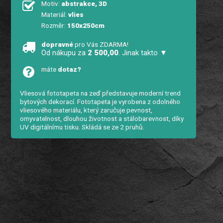
Motiv:
abstrakce, 3D
Materiál:
vlies
Rozměr:
150x250cm
dopravné
pro Vás ZDARMA!
Od nákupu za
2 500,00
. Jinak takto ▼
máte
dotaz?
Vliesová fototapeta na zeď představuje moderní trend
bytových dekorací. Fototapeta je vyrobena z odolného
vliesového materiálu, který zaručuje pevnost,
omyvatelnost, dlouhou životnost a stálobarevnost, díky
UV digitálnímu tisku. Skládá se ze 2 pruhů.