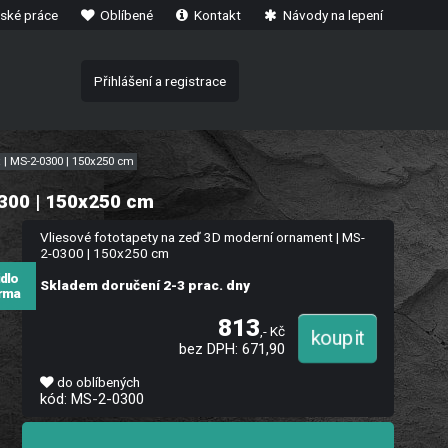
ské práce
Oblíbené
Kontakt
Návody na lepení
Přihlášení a registrace
 | MS-2-0300 | 150x250 cm
300 | 150x250 cm
Vliesové fototapety na zeď 3D moderní ornament | MS-
2-0300 | 150x250 cm
idlo
Skladem doručení 2-3 prac. dny
rma
813
,- Kč
bez DPH: 671,90
do oblíbených
kód: MS-2-0300