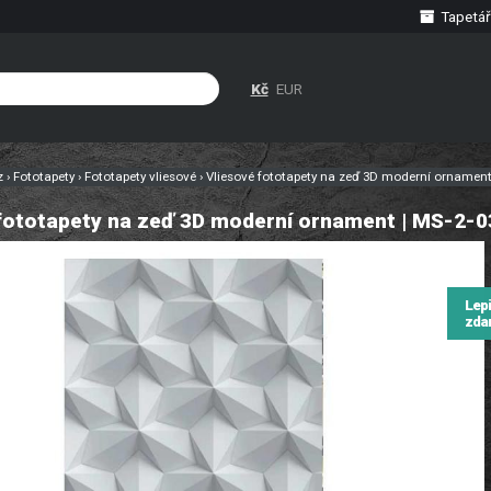
Tapetář
Kč
EUR
cz
›
Fototapety
›
Fototapety vliesové
›
Vliesové fototapety na zeď 3D moderní ornament
fototapety na zeď 3D moderní ornament | MS-2-0
Lep
zda