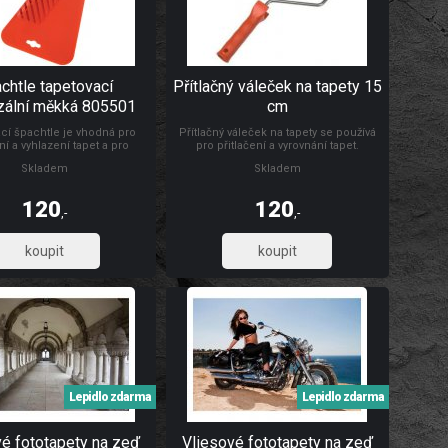
chtle tapetovací
Přítlačný váleček na tapety 15
zální měkká 805501
cm
cí špachtle je vhodná pro
Přítlačný váleček na tapety se používá
ní a vyhlazení tapet a pro
pro přitlačení a vyrovnání tapet.
 a vyhlazování samolepicích
Rozměry: Ø 4,5 x 15 cm Materiál: váleček
Skladem
Skladem
rážkou pro odříznutí tapet ve
je vyroben z PUR pěny, umělohmotný
oklu. Rozměr: 24 x 12 cm.
držák + pozinkovaný drát 6/8 mm
 vysoce odolná umělá hmota.
120
120
,-
,-
99,17
99,17
Lepidlo zdarma
Lepidlo zdarma
vé fototapety na zeď
Vliesové fototapety na zeď