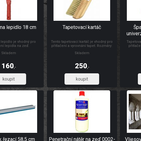
na lepidlo 18 cm
Tapetovací kartáč
Špa
univer
 lepidlo je vhodný pro
Tento tapetovací kartáč je vhodný pro
Tapetova
ní lepidla na zeď.
přitlačení a vyrovnání tapet. Rozměry:
přitlače
300 x 26 mm Materiál: dřevo, štětiny
natahování
Skladem
Skladem
folií, s d
výšce s
Materiál:
160
250
,-
,-
132,23
206,61
k řezací 58,5 cm
Penetrační nátěr na zeď 0002-
Vlieso