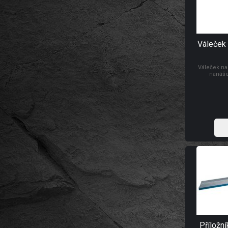
Váleček 
Váleček na
nanáše
Příložní