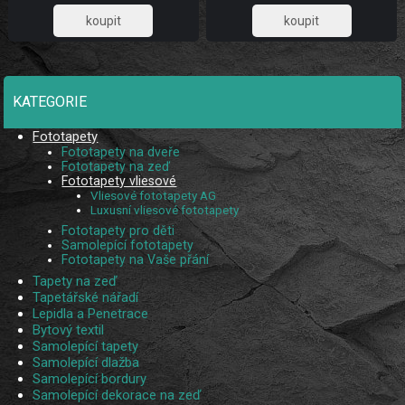
885,95
885,95
KATEGORIE
Fototapety
Fototapety na dveře
Fototapety na zeď
Fototapety vliesové
Vliesové fototapety AG
Luxusní vliesové fototapety
Fototapety pro děti
Samolepící fototapety
Fototapety na Vaše přání
Tapety na zeď
Tapetářské nářadí
Lepidla a Penetrace
Bytový textil
Samolepící tapety
Samolepící dlažba
Samolepící bordury
Samolepící dekorace na zeď