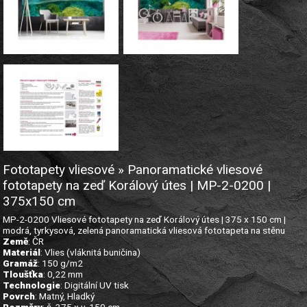
Fototapety vliesové » Panoramatické vliesové
fototapety na zeď Korálový útes | MP-2-0200 |
375x150 cm
MP-2-0200 Vliesové fototapety na zeď Korálový útes | 375 x 150 cm |
modrá, tyrkysová, zelená panoramatická vliesová fototapeta na stěnu
Země
: ČR
Materiál
: Vlies (vláknitá buničina)
Gramáž
: 150 g/m2
Tloušťka
: 0,22 mm
Technologie
: Digitální UV tisk
Povrch
: Matný, Hladký