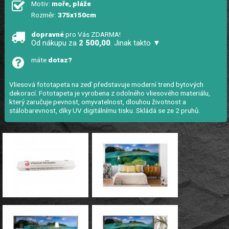
Motiv:
moře, pláže
Rozměr:
375x150cm
dopravné
pro Vás ZDARMA!
Od nákupu za
2 500,00
. Jinak takto ▼
máte
dotaz?
Vliesová fototapeta na zeď představuje moderní trend bytových
dekorací. Fototapeta je vyrobena z odolného vliesového materiálu,
který zaručuje pevnost, omyvatelnost, dlouhou životnost a
stálobarevnost, díky UV digitálnímu tisku. Skládá se ze 2 pruhů.