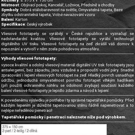
Rozměry
: š. 375 x v. 150 cm
Místnost
: Obývací pokoj, Kancelář, Ložnice, Předsíně a chodby
Symboly
: Dobrá stálobarevnost na světle, Omyvatelná tapeta, Beze
zbytku odstranitelná tapeta, Volné navazování vzoru
Balení
: Karton
Specifikace
: český výrobek
Vliesové fototapety se vyrábějí v České republice a vyznačují se
nadstandardní kvalitou. Vliesové fototapety se vyrábí technologií
digitálního UV tisku. Vliesové fototapety na zeď zkrášlí váš domov k
nepoznání a vytvoří v něm zcela pohodovou atmosféru.
Výhody vliesové fototapety:
vysoce kvalitní a odolný vliesový materiál digitální UV tisk fototapety jsou
antialergenní, bez zápachu, jsou vzdušné a propouští vodní páry. Snadné
zpracování i lepení vliesových fototapet na zeď. Hladký povrch usnadňuje
údržbu, jednoduchá omyvatelnost povrchu fototapet vlhkým hadříkem
(při použití ochranného nátěru se odolnost zvyšuje) součástí každého
balení vliesové fototapety je lepidlo zdarma a návod k lepení.
K povedenému výsledku je potřeba i ty správné tapetářské pomůcky. Před
každým lepením je důležité tapetovanou stěnu řádně napenetrovat a to
nejlépe neředěnou penetrací!
Tapetářské pomůcky i penetraci naleznete níže pod výrobkem.