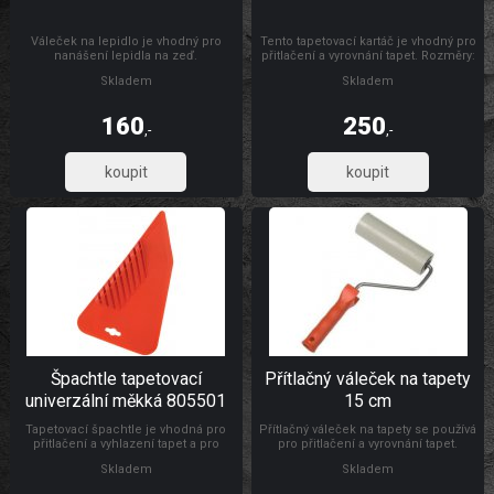
Váleček na lepidlo je vhodný pro
Tento tapetovací kartáč je vhodný pro
nanášení lepidla na zeď.
přitlačení a vyrovnání tapet. Rozměry:
300 x 26 mm Materiál: dřevo, štětiny
Skladem
Skladem
160
250
,-
,-
132,23
206,61
Špachtle tapetovací
Přítlačný váleček na tapety
univerzální měkká 805501
15 cm
Tapetovací špachtle je vhodná pro
Přítlačný váleček na tapety se používá
přitlačení a vyhlazení tapet a pro
pro přitlačení a vyrovnání tapet.
natahování a vyhlazování
Rozměry: Ø 4,5 x 15 cm Materiál:
Skladem
Skladem
samolepicích folií, s drážkou pro
váleček je vyroben z PUR pěny,
odříznutí tapet ve výšce soklu.
umělohmotný držák + pozinkovaný