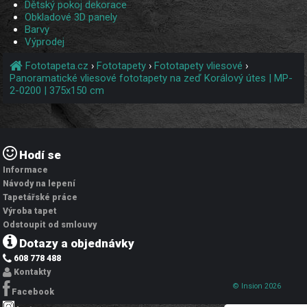
Dětský pokoj dekorace
Obkladové 3D panely
Barvy
Výprodej
Fototapeta.cz
›
Fototapety
›
Fototapety vliesové
›
Panoramatické vliesové fototapety na zeď Korálový útes | MP-
2-0200 | 375x150 cm
Hodí se
Informace
Návody na lepení
Tapetářské práce
Výroba tapet
Odstoupit od smlouvy
Dotazy a objednávky
608 778 488
Kontakty
© Insion 2026
Facebook