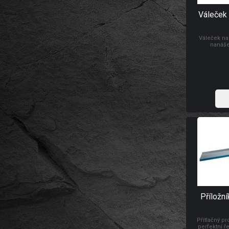
Váleček 
Váleček na
nanáše
Příložní
Přítlačný pr
perfektní ř