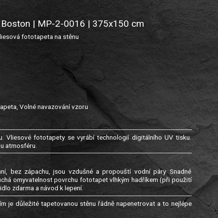
eď Boston | MP-2-0016 | 375x150 cm
liesová fototapeta na stěnu
tapeta, Volné navazování vzoru
. Vliesové fototapety se vyrábí technologií digitálního UV tisku.
ou atmosféru.
genní, bez zápachu, jsou vzdušné a propouští vodní páry. Snadné
uchá omyvatelnost povrchu fototapet vlhkým hadříkem (při použití
idlo zdarma a návod k lepení.
m je důležité tapetovanou stěnu řádně napenetrovat a to nejlépe