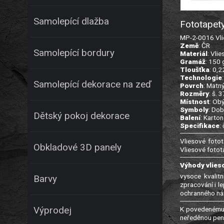
Samolepící dlažba
Fototapet
MP-2-0016 Vlie
Země
: ČR
Samolepící bordury
Materiál
: Vlie
Gramáž
: 150
Tloušťka
: 0,
Technologie
Samolepící dekorace na zeď
Povrch
: Matný
Rozměry
: š. 
Místnost
: Ob
Symboly
: Dob
Dětský pokoj dekorace
Balení
: Karton
Specifikace
:
Vliesové fotot
Obkladové 3D panely
Vliesové fotot
Výhody vlies
vysoce kvalitn
Barvy
zpracování i l
ochranného nát
K povedenému 
Výprodej
neředěnou pene