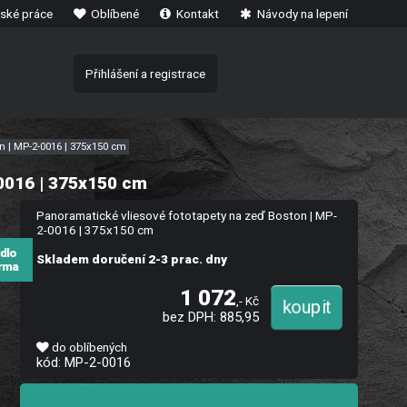
ské práce
Oblíbené
Kontakt
Návody na lepení
Přihlášení a registrace
n | MP-2-0016 | 375x150 cm
0016 | 375x150 cm
Panoramatické vliesové fototapety na zeď Boston | MP-
2-0016 | 375x150 cm
idlo
Skladem doručení 2-3 prac. dny
rma
1 072
,- Kč
bez DPH: 885,95
do oblíbených
kód: MP-2-0016