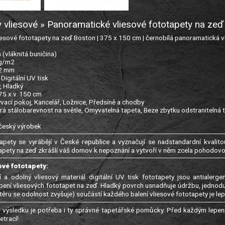
y vliesové » Panoramatické vliesové fototapety na z
sové fototapety na zeď Boston | 375 x 150 cm | černobílá panoramatická v
s (vláknitá buničina)
 g/m2
22 mm
: Digitální UV tisk
, Hladký
375 x v. 150 cm
ývací pokoj, Kancelář, Ložnice, Předsíně a chodby
rá stálobarevnost na světle, Omyvatelná tapeta, Beze zbytku odstranitelná 
 český výrobek
apety se vyrábějí v České republice a vyznačují se nadstandardní kvalitou
apety na zeď zkrášlí váš domov k nepoznání a vytvoří v něm zcela pohodov
ové fototapety:
í a odolný vliesový materiál digitální UV tisk fototapety jsou antialer
epení vliesových fototapet na zeď. Hladký povrch usnadňuje údržbu, jednod
ěru se odolnost zvyšuje) součástí každého balení vliesové fototapety je lep
výsledku je potřeba i ty správné tapetářské pomůcky. Před každým lepení
trací!