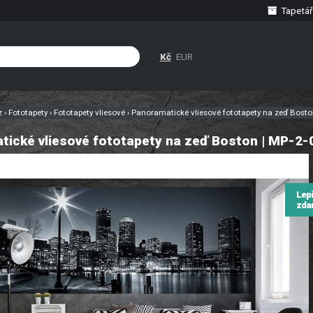
Tapetář
Kč
EUR
cz
›
Fototapety
›
Fototapety vliesové
›
Panoramatické vliesové fototapety na zeď Bosto
ické vliesové fototapety na zeď Boston | MP-2-
Lep
zda