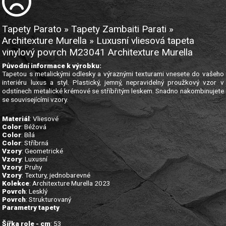
Tapety Parato » Tapety Zambaiti Parati »
Architexture Murella » Luxusní vliesová tapeta
vinylový povrch M23041 Architexture Murella
Původní informace k výrobku:
Tapetou s metalickými odlesky a výraznými texturami vnesete do vašeho
interiéru luxus a styl. Plastický, jemný, nepravidelný proužkový vzor v
odstínech metalické krémové se stříbřitým leskem. Snadno nakombinujete
se souvisejícími vzory.
Materiál
: Vliesové
Color
: Béžová
Color
: Bílá
Color
: Stříbrná
Vzory
: Geometrické
Vzory
: Luxusní
Vzory
: Pruhy
Vzory
: Textury, jednobarevné
Kolekce
: Architexture Murella 2023
Povrch
: Lesklý
Povrch
: Strukturovaný
Parametry tapety
Šířka role - cm
: 53