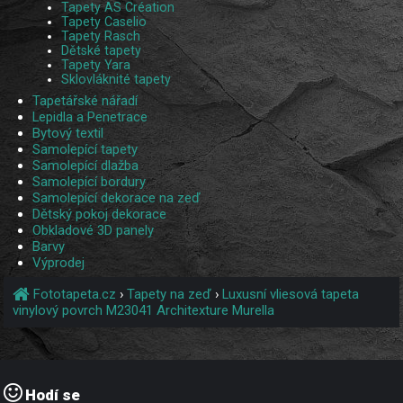
Tapety AS Création
Tapety Caselio
Tapety Rasch
Dětské tapety
Tapety Yara
Sklovláknité tapety
Tapetářské nářadí
Lepidla a Penetrace
Bytový textil
Samolepící tapety
Samolepící dlažba
Samolepící bordury
Samolepící dekorace na zeď
Dětský pokoj dekorace
Obkladové 3D panely
Barvy
Výprodej
Fototapeta.cz
›
Tapety na zeď
›
Luxusní vliesová tapeta
vinylový povrch M23041 Architexture Murella
Hodí se