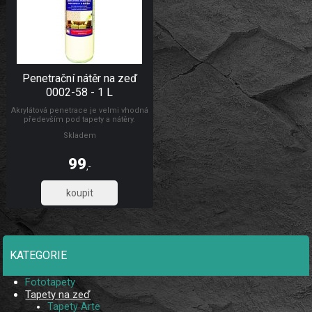
Penetrační nátěr na zeď
0002-58 - 1 L
Akrylátová penetrace je velmi vhodná
především pod tapety a nátěry.
Penetrační nátěr funguje na bázi
Skladem
akrylátového kopolymeru.
99
,-
81,82
KATEGORIE
Fototapety
Tapety na zeď
Tapety Arte