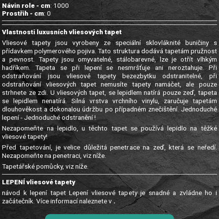
Návin role - cm
: 1000
Prostřih - cm
: 0
Vlastnosti luxusních vliesových tapet
Vliesové tapety jsou vyrobeny ze speciální sklovláknité buničiny s
přídavkem polymerového pojiva. Tato struktura dodává tapetám pružnost
a pevnost. Tapety jsou omyvatelné, stálobarevné, lze je otřít vlhkým
hadříkem. Tapeta se při lepení se nesmršťuje ani neroztahuje. Při
odstraňování jsou vliesové tapety bezezbytku odstranitelné, při
odstraňování vliesových tapet nemusíte tapety namáčet, ale pouze
strhnete ze zdi. U vliesových tapet, se lepidlem natírá pouze zeď, tapeta
se lepidlem nenatírá. Silná vrstva vrchního vinylu, zaručuje tapetám
dlouhověkost a dokonalou údržbu po případném znečištění. Jednoduché
lepení - Jednoduché odstranění !
Nezapomeňte na lepidlo, u těchto tapet se používá lepidlo na těžké
vliesové tapety!
Před tapetování, je velice důležitá penetrace na zeď, která se neředí.
Nezapomeňte na penetraci, viz níže.
Tapetářské pomůcky, viz níže.
LEPENÍ vliesové tapety
návod k lepení tapet Lepení vliesové tapety je snadné a zvládne ho i
začátečník. Více informací naleznete v
.