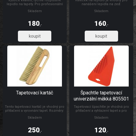
Vysoce kvalitní, rychle rozpustné
Váleček na lepidlo je vhodný pro
lepidlo na tapety. Pro profesionální
nanášení lepidla na zeď.
přilepení hladkých a ražených
Skladem
Skladem
vliesových, textilních a tkaninových
tapet, vinylových a veškerých těžkých
tapet.
180
160
,-
,-
148,76
132,23
Tapetovací kartáč
Špachtle tapetovací
univerzální měkká 805501
Tento tapetovací kartáč je vhodný pro
Tapetovací špachtle je vhodná pro
přitlačení a vyrovnání tapet. Rozměry:
přitlačení a vyhlazení tapet a pro
300 x 26 mm Materiál: dřevo, štětiny
natahování a vyhlazování
Skladem
Skladem
samolepicích folií, s drážkou pro
odříznutí tapet ve výšce soklu.
Rozměr: 24 x 12 cm. Materiál: vysoce
250
120
odolná umělá hmota.
,-
,-