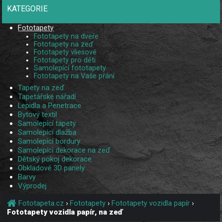
KATEGORIE
Fototapety
Fototapety na dveře
Fototapety na zeď
Fototapety vliesové
Fototapety pro děti
Samolepící fototapety
Fototapety na Vaše přání
Tapety na zeď
Tapetářské nářadí
Lepidla a Penetrace
Bytový textil
Samolepící tapety
Samolepící dlažba
Samolepící bordury
Samolepící dekorace na zeď
Dětský pokoj dekorace
Obkladové 3D panely
Barvy
Výprodej
Fototapeta.cz
›
Fototapety
›
Fototapety vozidla papír
›
Fototapety vozidla papír, na zeď