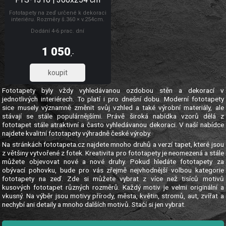
Fototapety na zeď určené k dekoraci
interiéru. Rozměry š.360 × v.254cm.
Lepidlo je součástí balení. Vyrobeno
Dodání 4-6 prac. dní
v ČR. Snadné lepení ve čtyřech
dílech. Lepidlem se natírá fototapeta.
Fototapety vozidla papír
1 050
,-
867,77
Fototapety byly vždy vyhledávanou ozdobou stěn a dekorací v
jednotlivých interiérech. To platí i pro dnešní dobu. Moderní fototapety
sice musely významně změnit svůj vzhled a také výrobní materiály, ale
stávají se stále populárnějšími. Právě široká nabídka vzorů dělá z
fototapet stále atraktivní a často vyhledávanou dekoraci. V naší nabídce
najdete kvalitní fototapety výhradně české výroby.
Na stránkách fototapeta.cz najdete mnoho druhů a verzí tapet, které jsou
z většiny vytvořené z fotek. Kreativita pro fototapety je neomezená a stále
můžete objevovat nové a nové druhy. Pokud hledáte fototapety za
obývací pohovku, bude pro vás zřejmě nejvhodnější volbou kategorie
fototapety na zeď. Zde si můžete vybrat z více než tisíců motivů
kusových fototapet různých rozměrů. Každý motiv je velmi originální a
vkusný. Na výběr jsou motivy přírody, města, květin, stromů, aut, zvířat a
nechybí ani detaily a mnoho dalších motivů. Stačí si jen vybrat.