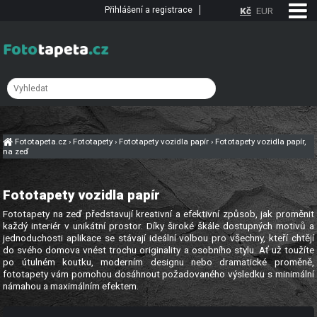
Přihlášení a registrace
Kč
EUR
Fototapeta.cz
›
Fototapety
›
Fototapety vozidla papír
›
Fototapety vozidla papír,
na zeď
Fototapety vozidla papír
Fototapety na zeď představují kreativní a efektivní způsob, jak proměnit
každý interiér v unikátní prostor. Díky široké škále dostupných motivů a
jednoduchosti aplikace se stávají ideální volbou pro všechny, kteří chtějí
do svého domova vnést trochu originality a osobního stylu. Ať už toužíte
po útulném koutku, moderním designu nebo dramatické proměně,
fototapety vám pomohou dosáhnout požadovaného výsledku s minimální
námahou a maximálním efektem.