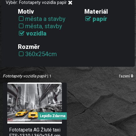
Výběr: Fototapety vozidla papír
Motiv
Materiál
města a stavby
papír
města, stavby
vozidla
Rozměr
360x254cm
Fototapety vozidla papír
| 1
řazení
Lepidlo Zdarma
Fototapeta AG Žluté taxi
FTS-1310 | 360x254 cm