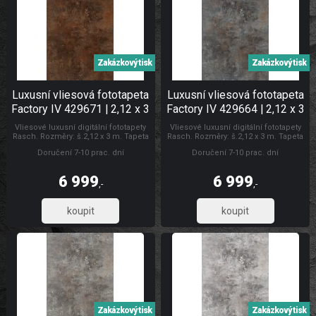
Zakázkový tisk
Zakázkový tisk
Luxusní vliesová fototapeta
Luxusní vliesová fototapeta
Factory IV 429671 | 2,12 x 3
Factory IV 429664 | 2,12 x 3
m | Lepidlo zdarma
m | Lepidlo zdarma
Vliesové luxusní digitální fototapety
Vliesové luxusní digitální fototapety
Rasch. Rozměry: š.2,12 x 3 m. Tapeta
Rasch. Rozměry: š.2,12 x 3 m. Tapeta
se lepí za sucha. Lepidlem se natírá
se lepí za sucha. Lepidlem se natírá
Doručení 7-10 prac. dní
Doručení 7-10 prac. dní
pouze zeď. Vliesové tapety na zeď se
pouze zeď. Vliesové tapety na zeď se
vyznačují dobrou prodyšností,
vyznačují dobrou prodyšností,
mechanickou odolností a schopností
mechanickou odolností a schopností
6 999
6 999
zakrytí jemných prasklin. Fototapety
zakrytí jemných prasklin. Fototapety
,-
,-
vliesové plech
vliesové Luxusní vliesové fototapety
5 784,30
5 784,30
Zakázkový tisk
Zakázkový tisk