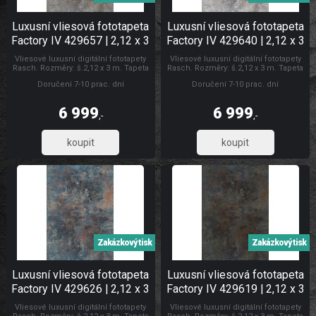
Luxusní vliesová fototapeta
Luxusní vliesová fototapeta
Factory IV 429657 | 2,12 x 3
Factory IV 429640 | 2,12 x 3
m | Lepidlo zdarma
m | Lepidlo zdarma
Vliesové luxusní digitální fototapety
Vliesové luxusní digitální fototapety
Rasch. Rozměry: š.2,12 x 3 m. Tapeta
Rasch. Rozměry: š.2,12 x 3 m. Tapeta
se lepí za sucha. Lepidlem se natírá
se lepí za sucha. Lepidlem se natírá
Doručení 7-10 prac. dní
Doručení 7-10 prac. dní
pouze zeď. Vliesové tapety na zeď se
pouze zeď. Vliesové tapety na zeď se
vyznačují dobrou prodyšností,
vyznačují dobrou prodyšností,
mechanickou odolností a schopností
mechanickou odolností a schopností
6 999
6 999
zakrytí jemných prasklin. Fototapety
zakrytí jemných prasklin. Fototapety
,-
,-
vliesové plech
vliesové Luxusní vliesové fototapety
5 784,30
5 784,30
Zakázkový tisk
Zakázkový tisk
Luxusní vliesová fototapeta
Luxusní vliesová fototapeta
Factory IV 429626 | 2,12 x 3
Factory IV 429619 | 2,12 x 3
m | Lepidlo zdarma
m | Lepidlo zdarma
Vliesové luxusní digitální fototapety
Vliesové luxusní digitální fototapety