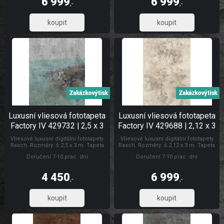
6 999
6 999
zakrytí jemných prasklin. Fototapety
zakrytí jemných prasklin. Fototapety
,-
,-
vliesové plech
vliesové Luxusní vliesové fototapety
5 784,30
5 784,30
Zakázkový tisk
Zakázkový tisk
Luxusní vliesová fototapeta
Luxusní vliesová fototapeta
Factory IV 429732 | 2,5 x 3
Factory IV 429688 | 2,12 x 3
m | Lepidlo zdarma
m | Lepidlo zdarma
Vliesové luxusní digitální fototapety
Vliesové luxusní digitální fototapety
Rasch. Rozměry: š.2,5 x 3 m. Tapeta
Rasch. Rozměry: š.2,12 x 3 m. Tapeta
se lepí za sucha. Lepidlem se natírá
se lepí za sucha. Lepidlem se natírá
Doručení 7-10 prac. dní
Doručení 7-10 prac. dní
pouze zeď. Vliesové tapety na zeď se
pouze zeď. Vliesové tapety na zeď se
vyznačují dobrou prodyšností,
vyznačují dobrou prodyšností,
mechanickou odolností a schopností
mechanickou odolností a schopností
4 450
6 999
zakrytí jemných prasklin. Fototapety
zakrytí jemných prasklin. Fototapety
,-
,-
vliesové plech
vliesové Luxusní vliesové fototapety
3 677,69
5 784,30