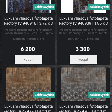
Zakázkový tisk
Zakázkový tisk
Luxusní vliesová fototapeta
Luxusní vliesová fototapeta
Factory IV 940916 | 3,72 x 3
Factory IV 940909 | 1,86 x 3
m | Lepidlo zdarma
m | Lepidlo zdarma
Vliesové luxusní digitální fototapety
Vliesové luxusní digitální fototapety
Rasch. Rozměry: š.3,72 x 3 m. Tapeta
Rasch. Rozměry: š.1,86 x 3 m. Tapeta
se lepí za sucha. Lepidlem se natírá
se lepí za sucha. Lepidlem se natírá
Doručení 7-10 prac. dní
Doručení 7-10 prac. dní
pouze zeď. Vliesové tapety na zeď se
pouze zeď. Vliesové tapety na zeď se
vyznačují dobrou prodyšností,
vyznačují dobrou prodyšností,
mechanickou odolností a schopností
mechanickou odolností a schopností
6 200
3 300
zakrytí jemných prasklin. Fototapety
zakrytí jemných prasklin. Fototapety
,-
,-
vliesové plech
vliesové Luxusní vliesové fototapety
5 123,97
2 727,27
Zakázkový tisk
Zakázkový tisk
Luxusní vliesová fototapeta
Luxusní vliesová fototapeta
Factory IV 429770 | 4 x 3 m |
Factory IV 429763 | 4 x 3 m |