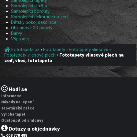
Samolepící tapety
Samolepící dlažba
Samolepící bordury
Samolepící dekorace na zeď
Dětský pokoj dekorace
Obkladové 3D panely
Barvy
Výprodej
Fototapeta.cz
›
Fototapety
›
Fototapety vliesové
›
Fototapety vliesové plech
›
Fototapety vliesové plech na
zeď, vlies, fototapeta
Hodí se
Informace
Návody na lepení
Tapetářské práce
Výroba tapet
Odstoupit od smlouvy
Dotazy a objednávky
608 778 488