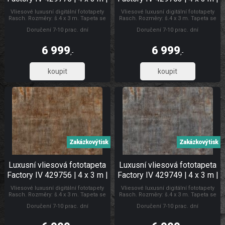
Lepidlo zdarma
Lepidlo zdarma
Vliesové luxusní digitální fototapety
Vliesové luxusní digitální fototapety
Rasch. Rozměry: š.4 x 3 m. Tapeta se
Rasch. Rozměry: š.4 x 3 m. Tapeta se
lepí za sucha. Lepidlem se natírá
lepí za sucha. Lepidlem se natírá
Doručení 7-10 prac. dní
Doručení 7-10 prac. dní
pouze zeď. Vliesové tapety na zeď se
pouze zeď. Vliesové tapety na zeď se
vyznačují dobrou prodyšností,
vyznačují dobrou prodyšností,
mechanickou odolností a schopností
mechanickou odolností a schopností
6 999
6 999
zakrytí jemných prasklin. Fototapety
zakrytí jemných prasklin. Fototapety
,-
,-
vliesové plech
vliesové Luxusní vliesové fototapety
5 784,30
5 784,30
Zakázkový tisk
Zakázkový tisk
Luxusní vliesová fototapeta
Luxusní vliesová fototapeta
Factory IV 429756 | 4 x 3 m |
Factory IV 429749 | 4 x 3 m |
Lepidlo zdarma
Lepidlo zdarma
Vliesové luxusní digitální fototapety
Vliesové luxusní digitální fototapety
Rasch. Rozměry: š.4 x 3 m. Tapeta se
Rasch. Rozměry: š.4 x 3 m. Tapeta se
lepí za sucha. Lepidlem se natírá
lepí za sucha. Lepidlem se natírá
Doručení 7-10 prac. dní
Doručení 7-10 prac. dní
pouze zeď. Vliesové tapety na zeď se
pouze zeď. Vliesové tapety na zeď se
vyznačují dobrou prodyšností,
vyznačují dobrou prodyšností,
mechanickou odolností a schopností
mechanickou odolností a schopností