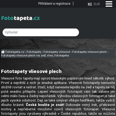
Přihlášení a registrace
Kč
EUR
Fototapeta.cz
›
Fototapety
›
Fototapety vliesové
›
Fototapety vliesové plech
›
Fototapety vliesové plech na zeď, vlies, fototapeta
Fototapety vliesové plech
Vliesové foto tapety mají oproti klasickým papírovým hned několik výhod.
První a největší z nich je snadná aplikace. Vliesové fototapety nemusíte
složitě rovnat a natírat. Stačí, když nanesete lepidlo na zeď a tapetu na něj
poté snadno přilepíte. Lepení vliesových fototapet vám tak zabere jen
velmi málo času a žádný nepořádek. Výhodou vliesových fototapet je také
jejich vysoká odolnost. Dají se také omývat vlhkým hadříkem, takže vydrží
dlouho krásné.
Česká kvalita je znát!
Dokonale ostrý tisk, překrásné
motivy a nepřeberné množství vzorů vliesových fototapet. Vliesové
fototapety jsou vyrobeny výhradně v České republice, takže se můžete