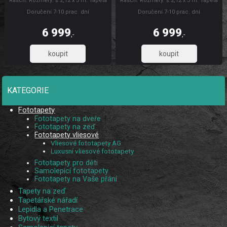
Rasch. Rozměry: š.2,12 x 3 m. Tapeta
Rasch. Rozměry: š.2,12 x 3 m. Tapeta
se lepí za sucha. Lepidlem se natírá
se lepí za sucha. Lepidlem se natírá
Doručení 7-10 prac. dní
Doručení 7-10 prac. dní
pouze zeď. Vliesové tapety na zeď se
pouze zeď. Vliesové tapety na zeď se
vyznačují dobrou prodyšností,
vyznačují dobrou prodyšností,
mechanickou odolností a schopností
mechanickou odolností a schopností
6 999
6 999
zakrytí jemných prasklin. Fototapety
zakrytí jemných prasklin. Fototapety
,-
,-
vliesové plech
vliesové Luxusní vliesové fototapety
5 784,30
5 784,30
KATEGORIE
Fototapety
Fototapety na dveře
Fototapety na zeď
Fototapety vliesové
Vliesové fototapety AG
Luxusní vliesové fototapety
Fototapety pro děti
Samolepící fototapety
Fototapety na Vaše přání
Tapety na zeď
Tapetářské nářadí
Lepidla a Penetrace
Bytový textil