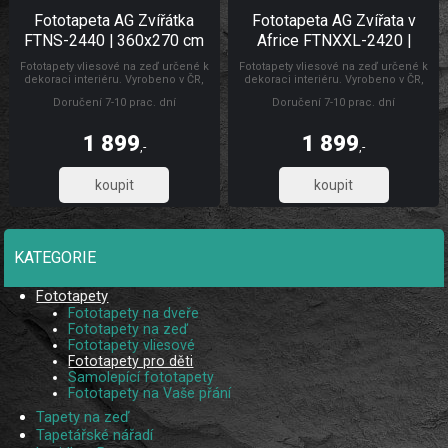
Fototapeta AG Zvířátka
Fototapeta AG Zvířata v
FTNS-2440 | 360x270 cm
Africe FTNXXL-2420 |
360x270 cm
Fototapety vliesové na zeď určené k
Fototapety vliesové na zeď určené k
dekoraci interiéru. Vyrobeno v ČR,
dekoraci interiéru. Vyrobeno v ČR,
rozměry š.360 x v.270 cm.
rozměr: š.360 x v.270 cm.
Doručení 7-10 prac. dní
Doručení 7-10 prac. dní
Jednoduché lepení fototapety ve
Jednoduché lepení fototapety ve
čtyřech pruzích. Lepidlo je součástí
čtyřech pruzích. Lepidlo je součástí
balení. Lepidlem se natírá pouze
balení. Lepidlem se natírá pouze
1 899
1 899
zeď. Fototapety pro děti zvířata
zeď. Fototapety pro děti
,-
,-
1 569,42
1 569,42
KATEGORIE
Fototapety
Fototapety na dveře
Fototapety na zeď
Fototapety vliesové
Fototapety pro děti
Samolepící fototapety
Fototapety na Vaše přání
Tapety na zeď
Tapetářské nářadí