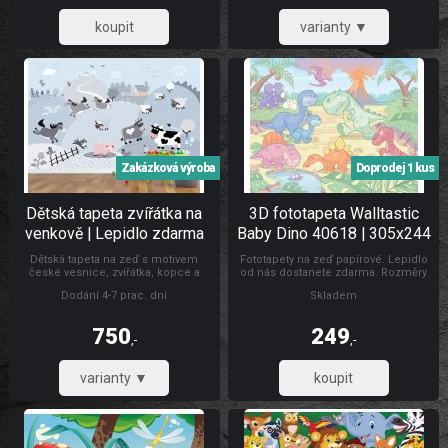
867,77
619,83
Zakázková výroba
Doprodej 1 kus
Dětská tapeta zvířátka na
3D fototapeta Walltastic
venkově | Lepidlo zdarma
Baby Dino 40618 | 305x244
cm
Dětská tapeta na zeď s motivem
Fototapety na zeď papírové. Lepidlo
české vesnice, zvířátka, kopce a
od nás dostanete zdarma. Rozměry
domečky. Vyrobíme Vám tapetu dle
305 x 244 cm. Fototapeta se skládá z
Dodání 4-7 prac. dní
Skladem
vašich rozměrů. Rozměry prosím
12 dílů, což znamená, že se
napište do poznámky k objednávce.
jednoduše lepí. Lepidlem se natírá
Ekosolventí atestovaný tisk. Výběr z
fototapeta. Fototapety pro děti
750
249
různých druhů materiálů. Fototapety
,-
,-
pro děti zvířata
619,83
205,79