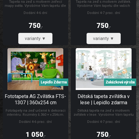
Tapeta na zeď s motivem zvířecí
Tapeta na zeď s motivem zvířátek.
mapy světa. Vyrobíme Vám tapetu dle
Vyrobíme Vám tapetu dle vašich
vašich rozměrů. Rozměry prosím
rozměrů. Rozměry prosím napište do
Dodání 4-6 dní
Dodání 4-7 prac. dní
napište do poznámky k objednávce.
poznámky k objednávce. Ekosolventí
Ekosolventí atestovaný tisk. Výběr z
atestovaný tisk. Výběr z různých druhů
různých druhů materiálů. Fototapety
materiálů. Fototapety na Vaše přání
750
750
pro děti zvířata
,-
,-
619,83
619,83
Lepidlo Zdarma
Zakázková výroba
Fototapeta AG Zvířátka FTS-
Dětská tapeta zvířátka v
1307 | 360x254 cm
lese | Lepidlo zdarma
Fototapety na zeď určené k dekoraci
Dětská tapeta na zeď s motivem
interiéru. Rozměry š.360 × v.254cm.
zvířátek v lese. Vyrobíme Vám tapetu
Lepidlo je součástí balení. Vyrobeno
dle vašich rozměrů. Rozměry prosím
Dodání 4-6 prac. dní
Dodání 4-7 prac. dní
v ČR. Snadné lepení ve čtyřech
napište do poznámky k objednávce.
dílech. Lepidlem se natírá fototapeta.
Ekosolventí atestovaný tisk. Výběr z
Fototapety pro děti zvířata
různých druhů materiálů. Fototapety
1 050
750
na Vaše přání
,-
,-