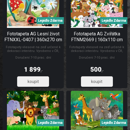
Lepidlo Zdarma
Lepidlo Zdarma
Fototapeta AG Lesní život
Fototapeta AG Zvířátka
FTNXXL-0407 | 360x270 cm
FTNM2669 | 160x110 cm
Fototapety vliesové na zeď určené k
Fototapety vliesové na zeď určené k
dekoraci interiéru. Vyrobeno v ČR,
dekoraci interiéru. Vyrobeno v ČR,
rozměr: š.360 x v.270 cm.
rozměry š.160 x v.110cm.
Doručení 7-10 prac. dní
Doručení 7-10 prac. dní
Jednoduché lepení fototapety ve
Jednoduché lepení fototapety, jedno
čtyřech pruzích. Lepidlo je součástí
dílná. Lepidlo je součástí balení.
balení. Lepidlem se natírá pouze
Lepidlem se natírá pouze zeď.
1 899
500
zeď. Fototapety pro děti zvířata
Fototapety pro děti
,-
,-
1 569,42
413,22
Lepidlo Zdarma
Lepidlo Zdarma