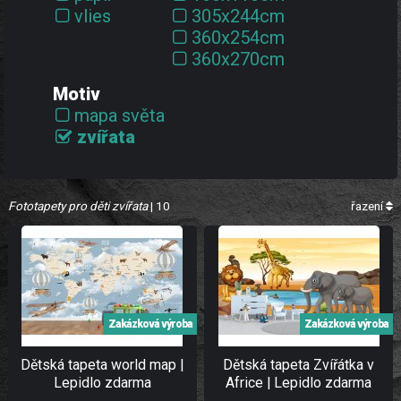
vlies
305x244cm
360x254cm
360x270cm
Motiv
mapa světa
zvířata
Fototapety pro děti zvířata
| 10
řazení
Zakázková výroba
Zakázková výroba
Dětská tapeta world map |
Dětská tapeta Zvířátka v
Lepidlo zdarma
Africe | Lepidlo zdarma