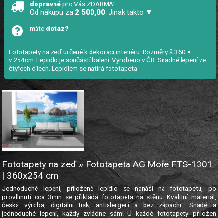
dopravné
pro Vás ZDARMA!
Od nákupu za
2 500,00
. Jinak takto ▼
máte
dotaz?
Fototapety na zeď určené k dekoraci interiéru. Rozměry š.360 ×
v.254cm. Lepidlo je součástí balení. Vyrobeno v ČR. Snadné lepení ve
čtyřech dílech. Lepidlem se natírá fototapeta.
Fototapety na zeď » Fototapeta AG Moře FTS-1301
| 360x254 cm
Jednoduché lepení, přiložené lepidlo se nanáší na fototapetu, po
provlhnutí cca 3min se přikládá fototapeta na stěnu. Kvalitní materiál,
česká výroba, digitální tisk, antialergení a bez zápachu. Snadé a
jednoduché lepení, každý zvládne sám! U každé fototapety přiložen