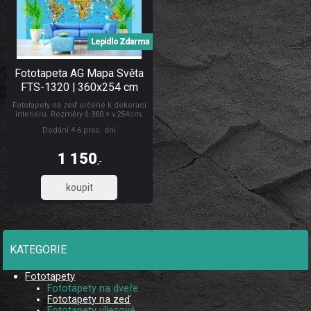
Lepidlo Zdarma
Fototapeta AG Mapa Světa
FTS-1320 | 360x254 cm
Fototapety na zeď určené k dekoraci
interiéru. Rozměry š.360 × v.254cm.
Lepidlo je součástí balení. Vyrobeno
Dodání 4-6 prac. dní
v ČR. Snadné lepení ve čtyřech
dílech. Lepidlem se natírá fototapeta.
1 150
,-
950,41
KATEGORIE
Fototapety
Fototapety na dveře
Fototapety na zeď
Fototapety vliesové