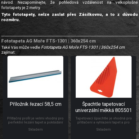
návod. Nezapomínejte, že pohledová vzdálenost na velkoplošné
fototapety je 2 metry.
Tyto fototapety, nelze zaslat přes Zásilkovnu, a to z důvodu
rozměru.
Fototapeta AG Moře FTS-1301 | 360x254 cm
Také Vás může vedle
Fototapeta AG Moře FTS-1301 | 360x254 cm
zajímat:
Příložník řezací 58,5 cm
Špachtle tapetovací
univerzální měkká 805501
Přítlačný profil je velmi vhodný pro
Tapetovací špachtle je vhodná pro
perfektní řezání tapet a pokládání
přitlačení a vyhlazení tapet a pro
koberců. Délka 58,5 cm, materiál
natahování a vyhlazování
Skladem
Skladem
hliník
samolepicích folií, s drážkou pro
odříznutí tapet ve výšce soklu.
Rozměr: 24 x 12 cm. Materiál: vysoce