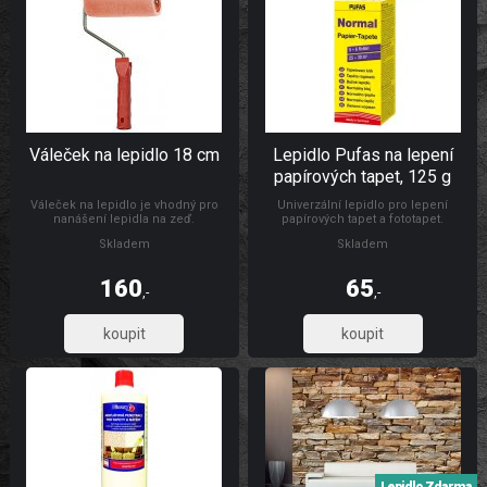
Váleček na lepidlo 18 cm
Lepidlo Pufas na lepení
papírových tapet, 125 g
Váleček na lepidlo je vhodný pro
Univerzální lepidlo pro lepení
nanášení lepidla na zeď.
papírových tapet a fototapet.
Vydatnost lepidla na 3 role tapety.
Skladem
Skladem
Pokud nakoupíte min. 2 role tapety,
můžete mít lepidlo zdarma. Stačí
zadat tento kod: artep29, do
160
65
slevového políčka a lepidlo máte
,-
,-
zdarma.
132,23
53,72
Lepidlo Zdarma