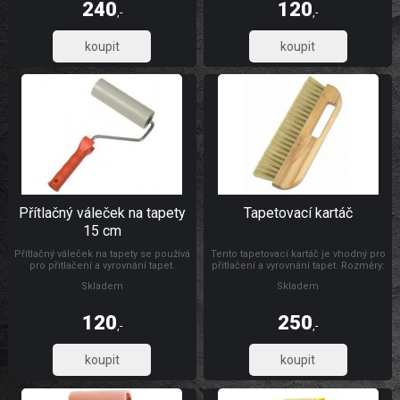
240
120
odolná umělá hmota.
,-
,-
198,35
99,17
Přítlačný váleček na tapety
Tapetovací kartáč
15 cm
Přítlačný váleček na tapety se používá
Tento tapetovací kartáč je vhodný pro
pro přitlačení a vyrovnání tapet.
přitlačení a vyrovnání tapet. Rozměry:
Rozměry: Ø 4,5 x 15 cm Materiál:
300 x 26 mm Materiál: dřevo, štětiny
Skladem
Skladem
váleček je vyroben z PUR pěny,
umělohmotný držák + pozinkovaný
drát 6/8 mm
120
250
,-
,-
99,17
206,61