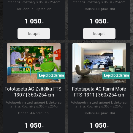
interiéru. Rozměry š.360 × v.254cm.
interiéru. Rozměry š.360 × v.254cm.
Lepidlo je součástí balení. Vyrobeno
Lepidlo je součástí balení. Vyrobeno
Doručení 7-10 prac. dní
Dodání 4-6 prac. dní
v ČR. Snadné lepení ve čtyřech
v ČR. Snadné lepení ve čtyřech
dílech. Lepidlem se natírá fototapeta.
dílech. Lepidlem se natírá fototapeta.
1 050
1 050
,-
,-
867,77
867,77
Lepidlo Zdarma
Lepidlo Zdarma
Fototapeta AG Zvířátka FTS-
Fototapeta AG Ranní Moře
1307 | 360x254 cm
FTS-1311 | 360x254 cm
Fototapety na zeď určené k dekoraci
Fototapety na zeď určené k dekoraci
interiéru. Rozměry š.360 × v.254cm.
interiéru. Rozměry š.360 × v.254cm.
Lepidlo je součástí balení. Vyrobeno
Lepidlo je součástí balení. Vyrobeno
Dodání 4-6 prac. dní
Dodání 4-6 prac. dní
v ČR. Snadné lepení ve čtyřech
v ČR. Snadné lepení ve čtyřech
dílech. Lepidlem se natírá fototapeta.
dílech. Lepidlem se natírá fototapeta.
1 050
1 050
,-
,-