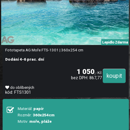
Lepidlo Zdarma
Fototapeta AG Moře FTS-1301 | 360x254 cm
Dodání 4-6 prac. dní
1 050
,- Kč
bez DPH: 867,77
do oblíbených
kód: FTS1301
Materiál:
papír
Rozměr:
360x254cm
Motiv:
moře, pláže