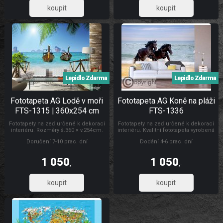
867,77
867,77
Lepidlo Zdarma
Lepidlo Zdarma
Fototapeta AG Lodě v moři
Fototapeta AG Koně na pláži
FTS-1315 | 360x254 cm
FTS-1336
Fototapety na zeď určené k dekoraci
Fototapety na zeď určené k dekoraci
interiéru. Rozměry š.360 × v.254cm.
interiéru. Kvalitní fototapeta vyrobená
Lepidlo je součástí balení. Vyrobeno
v ČR, rozměry š.360 cm x v.254 cm.
Doručení 7-10 prac. dní
Dodání 4-6 prac. dní
v ČR. Snadné lepení ve čtyřech
Jednoduché lepení fototapety ve
dílech. Lepidlem se natírá fototapeta.
čtyřech pruzích. Lepidlo je součástí
balení. Lepidlem se natírá fototapeta.
1 050
1 050
,-
,-
867,77
867,77