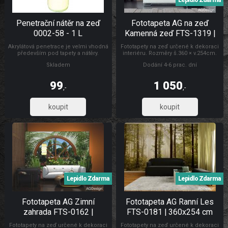
Penetrační nátěr na zeď
Fototapeta AG na zeď
0002-58 - 1 L
Kamenná zeď FTS-1319 |
360x254 cm
Akrylátová penetrace je velmi vhodná
Fototapety na zeď určené k dekoraci
především pod tapety a nátěry.
interiéru. Rozměry š.360 × v.254cm.
Penetrační nátěr funguje na bázi
Lepidlo je součástí balení. Vyrobeno
Skladem
Dodání 4-6 prac. dní
akrylátového kopolymeru.
v ČR. Snadné lepení ve čtyřech
dílech. Lepidlem se natírá fototapeta.
99
1 050
,-
,-
81,82
867,77
Lepidlo Zdarma
Lepidlo Zdarma
Fototapeta AG Zimní
Fototapeta AG Ranní Les
zahrada FTS-0162 |
FTS-0181 | 360x254 cm
360x254 cm
Fototapety na zeď určené k dekoraci
Fototapety na zeď určené k dekoraci